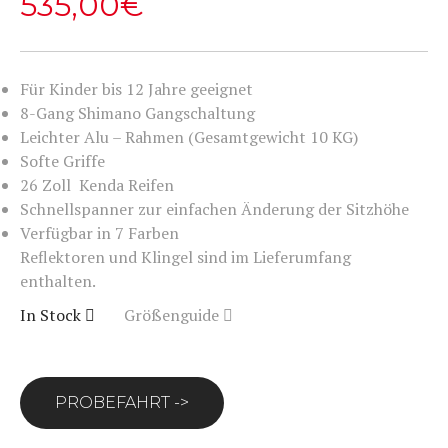
535,00
€
Für Kinder bis 12 Jahre geeignet
8-Gang Shimano Gangschaltung
Leichter Alu – Rahmen (Gesamtgewicht 10 KG)
Softe Griffe
26 Zoll Kenda Reifen
Schnellspanner zur einfachen Änderung der Sitzhöhe
Verfügbar in 7 Farben
Reflektoren und Klingel sind im Lieferumfang
enthalten.
In Stock
Größenguide
PROBEFAHRT ->