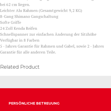
bei 62 cm liegen.
Leichter Alu Rahmen (Gesamtgewicht 9,2 KG)
8-Gang Shimano Gangschaltung
Softe Griffe
24 Zoll Kenda Reifen
Schnellspanner zur einfachen Änderung der Sitzhöhe
Verfügbar in 8 Farben
5 - Jahres Garantie für Rahmen und Gabel, sowie 2 - Jahres
Garantie für alle anderen Teile.
Related Product
PERSÖNLICHE BETREUUNG